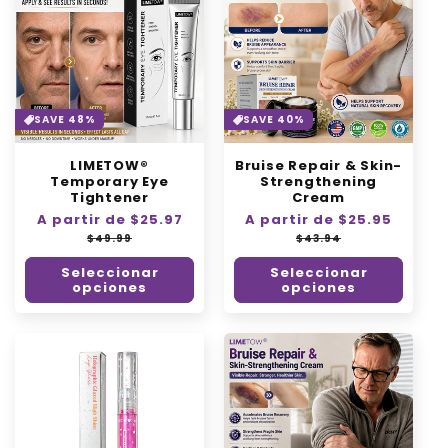
SAVE 48%
SAVE 40%
LIMETOW®
Bruise Repair & Skin-
Temporary Eye
Strengthening
Tightener
Cream
Precio
A partir de $25.97
Precio
Precio
A partir de $25.95
Precio
habitual
de
habitual
de
$49.99
$43.94
oferta
oferta
Seleccionar
Seleccionar
opciones
opciones