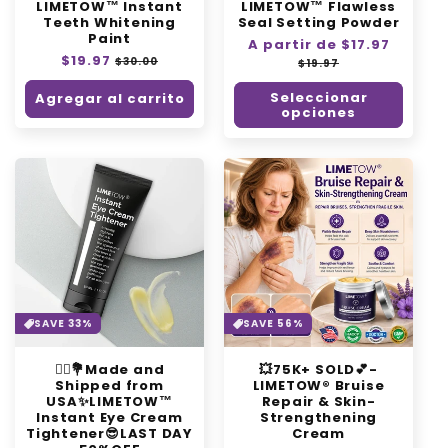
LIMETOW™ Instant
LIMETOW™ Flawless
Teeth Whitening
Seal Setting Powder
Paint
Precio
A partir de $17.97
Precio
Precio
$19.97
Precio
habitual
de
$30.00
$19.97
habitual
de
oferta
oferta
Seleccionar
Agregar al carrito
opciones
SAVE 33%
SAVE 56%
👨‍⚕️💐Made and
💥75K+ SOLD💕-
Shipped from
LIMETOW® Bruise
USA✨LIMETOW™
Repair & Skin-
Instant Eye Cream
Strengthening
Tightener😎LAST DAY
Cream