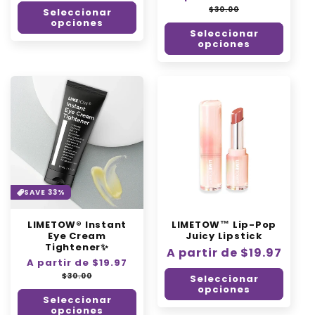
habitual
habitual
de
$30.00
Seleccionar
oferta
opciones
Seleccionar
opciones
SAVE 33%
LIMETOW® Instant
LIMETOW™ Lip-Pop
Eye Cream
Juicy Lipstick
Tightener✨
Precio
A partir de $19.97
Precio
A partir de $19.97
Precio
habitual
habitual
de
$30.00
Seleccionar
oferta
opciones
Seleccionar
opciones