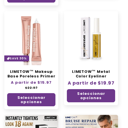
SAVE 30%
LIMETOW™ Makeup
LIMETOW™ Metal
Base Poreless Primer
Color Eyeliner
Precio
A partir de $15.97
Precio
Precio
A partir de $19.97
habitual
de
$22.97
habitual
oferta
Seleccionar
Seleccionar
opciones
opciones