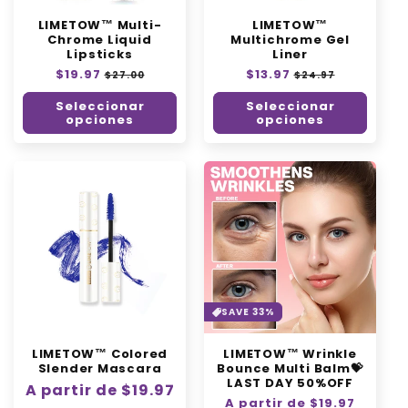
n
LIMETOW™ Multi-
LIMETOW™
:
Chrome Liquid
Multichrome Gel
Lipsticks
Liner
Precio
$19.97
Precio
Precio
$13.97
Precio
$27.00
$24.97
habitual
de
habitual
de
Seleccionar
Seleccionar
oferta
oferta
opciones
opciones
SAVE 33%
LIMETOW™ Colored
LIMETOW™ Wrinkle
Slender Mascara
Bounce Multi Balm💝
LAST DAY 50%OFF
Precio
A partir de $19.97
Precio
A partir de $19.97
Precio