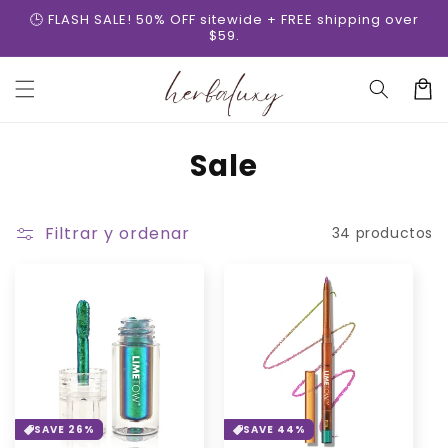
Ir
🕒 FLASH SALE! 50% OFF sitewide + FREE shipping over
directamente
$59.
al contenido
Carrit
C
Sale
o
l
Filtrar y ordenar
34 productos
e
c
c
i
ó
SAVE 26%
SAVE 44%