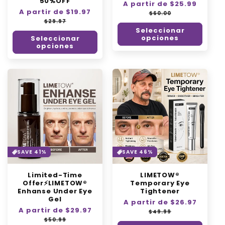
50%OFF
Precio
A partir de $25.99
Precio
Precio
A partir de $19.97
Precio
habitual
de
$60.00
habitual
de
oferta
$29.97
oferta
Seleccionar
opciones
Seleccionar
opciones
SAVE 41%
SAVE 46%
Limited-Time
LIMETOW®
Offer⚡LIMETOW®
Temporary Eye
Enhanse Under Eye
Tightener
Gel
Precio
A partir de $26.97
Precio
Precio
A partir de $29.97
Precio
habitual
de
$49.99
habitual
de
oferta
$50.99