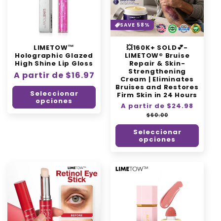
SAVE 58%
LIMETOW™
💥160K+ SOLD💕-
Holographic Glazed
LIMETOW® Bruise
High Shine Lip Gloss
Repair & Skin-
Strengthening
Precio
A partir de $16.97
Cream | Eliminates
habitual
Bruises and Restores
Seleccionar
Firm Skin in 24 Hours
opciones
Precio
A partir de $24.98
Precio
habitual
de
$60.00
oferta
Seleccionar
opciones