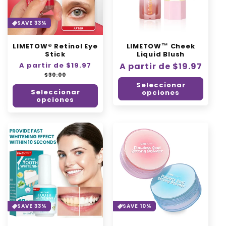
SAVE 33%
LIMETOW® Retinol Eye
LIMETOW™ Cheek
Stick
Liquid Blush
Precio
A partir de $19.97
Precio
Precio
A partir de $19.97
habitual
de
$30.00
habitual
oferta
Seleccionar
Seleccionar
opciones
opciones
SAVE 33%
SAVE 10%