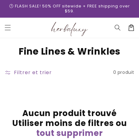
et
🕒 FLASH SALE! 50% OFF sitewide + FREE shipping over
passer
$59.
au
contenu
Panier
C
Fine Lines & Wrinkles
o
l
Filtrer et trier
0 produit
l
e
c
Aucun produit trouvé
t
Utiliser moins de filtres ou
i
tout supprimer